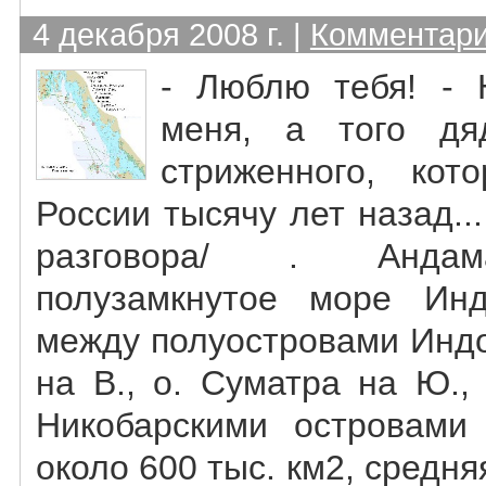
4 декабря 2008 г. |
Комментари
- Люблю тебя! - 
меня, а того дяд
стриженного, кот
России тысячу лет назад..
разговора/ . Андам
полузамкнутое море Инд
между полуостровами Индо
на В., о. Суматра на Ю.,
Никобарскими островами
около 600 тыс. км2, средня