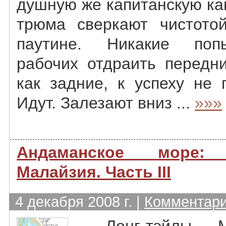
душную же капитанскую каю
трюма сверкают чистото
паутине. Никакие поп
рабочих отдраить передн
как задние, к успеху не 
Идут. Залезают вниз ...
»»»
Андаманское море
Малайзия. Часть III
4 декабря 2008 г. |
Комментари
. Лонг-тэйлы 