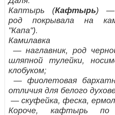
Даля:
Каптырь (
Кафтырь
) —
род покрывала на кам
"Капа").
Камилавка
— наглавник, род черно
шляпной тулейки, носи
клобуком;
— фиолетовая бархатна
отличия для белого духов
— скуфейка, феска, ермол
Короче, кафтырь п