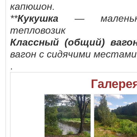
капюшон.
**
Кукушка
— маленьки
тепловозик
Классный (общий) ваго
вагон с сидячими местами
.
Галерея