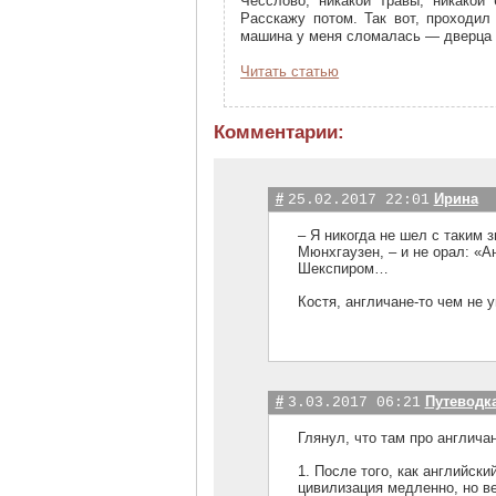
Чесслово, никакой травы, никакой 
Расскажу потом. Так вот, проходил
машина у меня сломалась — дверца 
Читать статью
Комментарии:
#
Ирина
25.02.2017 22:01
– Я никогда не шел с таким 
Мюнхгаузен, – и не орал: «А
Шекспиром…
Костя, англичане-то чем не 
#
Путеводк
3.03.2017 06:21
Глянул, что там про англича
1. После того, как английс
цивилизация медленно, но ве