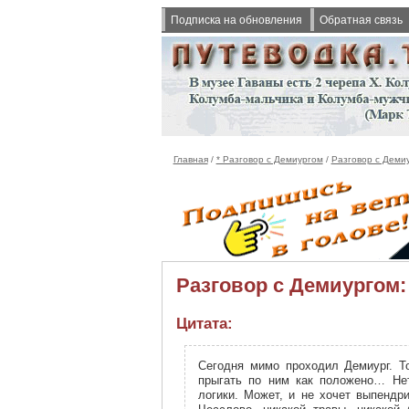
Подписка на обновления
Обратная связь
Главная
/
* Разговор с Демиургом
/
Разговор с Деми
Разговор с Демиургом:
Цитата:
Сегодня мимо проходил Демиург. Т
прыгать по ним как положено… Нет,
логики. Может, и не хочет выпендр