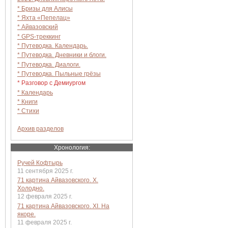
* Бризы для Алисы
* Яхта «Пепелац»
* Айвазовский
* GPS-треккинг
* Путеводка. Календарь.
* Путеводка. Дневники и блоги.
* Путеводка. Диалоги.
* Путеводка. Пыльные грёзы
* Разговор с Демиургом
* Календарь
* Книги
* Стихи
Архив разделов
Хронология:
Ручей Кофтырь
11 сентября 2025 г.
71 картина Айвазовского. X.
Холодно.
12 февраля 2025 г.
71 картина Айвазовского. XI. На
якоре.
11 февраля 2025 г.