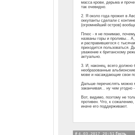
масса крови, дерьма и проче
так очевидно.
2. Я около года прожил в Ав
оккупанты сделали с контин
(огромнейший остров) вообщ
Плюс - я не понимаю, почем
названы горы и проливы... А
и расправившегося с тысячам
приходится пользоваться. Ды
уважение к британскому реж
актуально.
3. И, наконец, всего должно 
необразованные альбионские
мове и насаждающие свои по
Дальше перечислять можно 
заканчивая... ну чем угодно -
Вот, видимо, поэтому не тол
противен. Что, к сожалению,
иначе его поддерживают.
#
Гость
4.03.2017 20:51