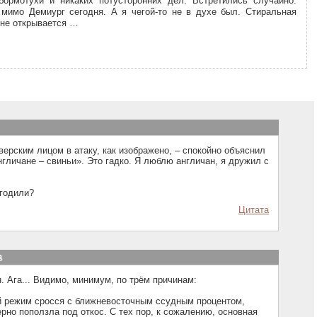
бормотухи и никаких потусторонних дел. Встретились случайно.
 мимо Демиург сегодня. А я чегой-то не в духе был. Стиральная
не открывается …
зверским лицом в атаку, как изображено, – спокойно объяснил
нгличане – свиньи». Это гадко. Я люблю англичан, я дружил с
угодили?
Цитата
а
н. Ага... Видимо, минимум, по трём причинам:
кий режим сросся с ближневосточным ссудным процентом,
рно поползла под откос. С тех пор, к сожалению, основная