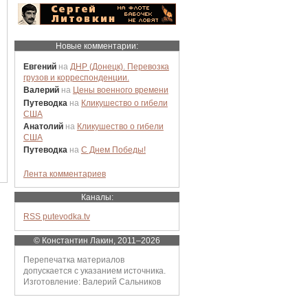
Новые комментарии:
Евгений
на
ДНР (Донецк). Перевозка
грузов и корреспонденции.
Валерий
на
Цены военного времени
Путеводка
на
Кликушество о гибели
США
Анатолий
на
Кликушество о гибели
США
Путеводка
на
С Днем Победы!
Лента комментариев
Каналы:
RSS putevodka.tv
© Константин Лакин, 2011–2026
Перепечатка материалов
допускается с указанием источника.
Изготовление: Валерий Сальников