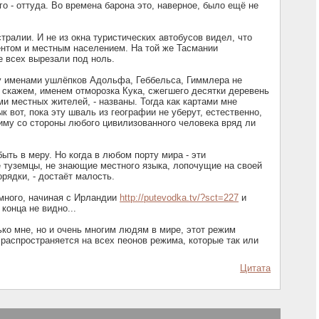
го - оттуда. Во времена барона это, наверное, было ещё не
стралии. И не из окна туристических автобусов видел, что
ентом и местным населением. На той же Тасмании
е всех вырезали под ноль.
у именами ушлёпков Адольфа, Геббельса, Гиммлера не
, скажем, именем отморозка Кука, сжегшего десятки деревень
и местных жителей, - названы. Тогда как картами мне
к вот, пока эту шваль из географии не уберут, естественно,
иму со стороны любого цивилизованного человека вряд ли
быть в меру. Но когда в любом порту мира - эти
 туземцы, не знающие местного языка, лопочущие на своей
рядки, - достаёт малость.
много, начиная с Ирландии
http://putevodka.tv/?sct=227
и
 конца не видно...
ько мне, но и очень многим людям в мире, этот режим
 распространяется на всех пеонов режима, которые так или
Цитата