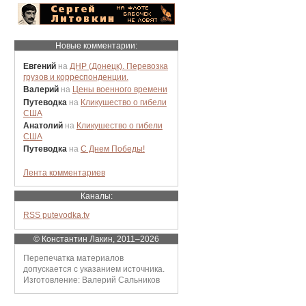
Новые комментарии:
Евгений
на
ДНР (Донецк). Перевозка
грузов и корреспонденции.
Валерий
на
Цены военного времени
Путеводка
на
Кликушество о гибели
США
Анатолий
на
Кликушество о гибели
США
Путеводка
на
С Днем Победы!
Лента комментариев
Каналы:
RSS putevodka.tv
© Константин Лакин, 2011–2026
Перепечатка материалов
допускается с указанием источника.
Изготовление: Валерий Сальников