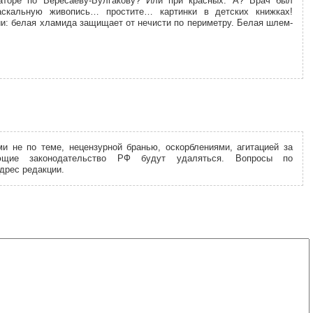
раторе по Вересаеву-Булгакову? Или при красных. А? Врач был
аскальную живопись… простите… картинки в детских книжках!
и: белая хламида защищает от нечисти по периметру. Белая шлем-
и не по теме, нецензурной бранью, оскорблениями, агитацией за
ющие законодательство РФ будут удаляться. Вопросы по
дрес редакции.