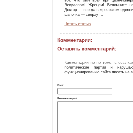
вот. Что был врач при царе-импе
Эскулапом! Жрецом! Вспомните н
Доктор — всегда в жреческом одеяни
шапочка — сверху …
Читать статью
Комментарии:
Оставить комментарий:
Комментарии не по теме, с ссылкам
политические партии и наруша
функционированию сайта писать на а
Имя:
Комментарий: