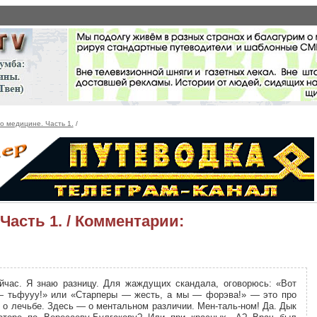
 о медицине. Часть 1.
/
Часть 1. / Комментарии:
йчас. Я знаю разницу. Для жаждущих скандала, оговорюсь: «Вот
 тьфууу!» или «Старперы — жесть, а мы — форэва!» — это про
е о лечьбе. Здесь — о ментальном различии. Мен-таль-ном! Да. Дык