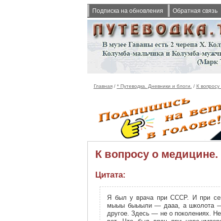
Подписка на обновления
Обратная связь
Главная
/
* Путеводка. Дневники и блоги.
/
К вопросу
К вопросу о медицине. 
Цитата:
Я был у врача при СССР. И при се
мыыы быыыли — дааа, а школота —
другое. Здесь — не о поколениях. Н