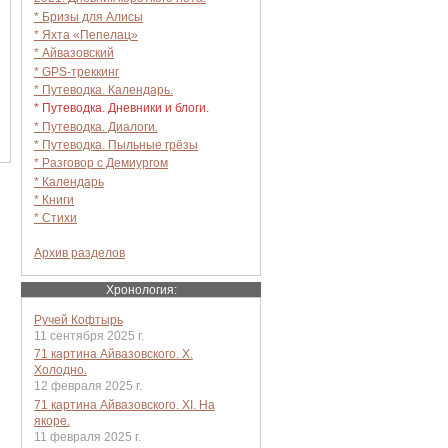
* Бризы для Алисы
* Яхта «Пепелац»
* Айвазовский
* GPS-треккинг
* Путеводка. Календарь.
* Путеводка. Дневники и блоги.
* Путеводка. Диалоги.
* Путеводка. Пыльные грёзы
* Разговор с Демиургом
* Календарь
* Книги
* Стихи
Архив разделов
Хронология:
Ручей Кофтырь
11 сентября 2025 г.
71 картина Айвазовского. X.
Холодно.
12 февраля 2025 г.
71 картина Айвазовского. XI. На
якоре.
11 февраля 2025 г.