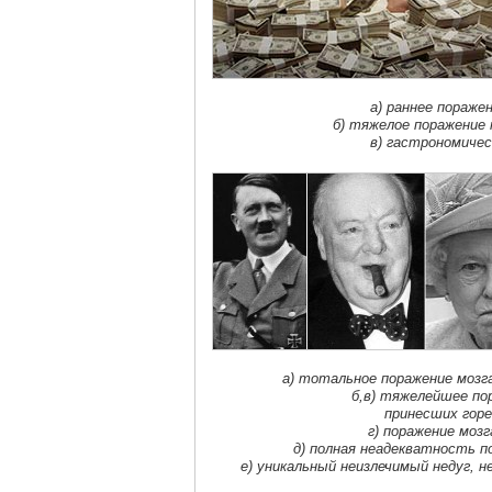
а) раннее пораже
б) тяжелое поражение 
в) гастрономичес
а) тотальное поражение мозг
б,в) тяжелейшее пор
принесших горе
г) поражение моз
д) полная неадекватность п
е) уникальный неизлечимый недуг,