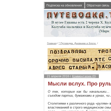
Подписка на обновления
Обратная связь
Главная
/
* Путеводка. Дневники и блоги.
/
21 апреля 2016 г.
Комментарии (0)
Мысли вслух. Про руль
О тех, которые как бы начальники…
съездом партии, бумажками в урнах, ч
Столетиями к различного рода «рулям» 
властеманией в строго медицинском смыс