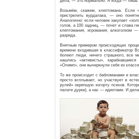
дела, — это нормально. А когда — лишь 
Возьмём, скажем, клептомана. Если 
пристрелить вурдалака, — оно понятн
Аналогично: если человек закупает «зол
голов, а 100 задниц, — почет и слава г
клептомания, игромания, алкоголизм —
разряда.
Внятным примером происходящих процес
времени входившая в классификатор Вс
болеют люди, ничего страшного, все 
нашлись «активисты», карабкавшиеся 
«Олимп», они вычеркнули себя из класс
То же происходит с бабломанами и влас
просто всплывает, но участвует в ест
рулей» окрепшую когорту психов. Котор
палате дурки), а нас — идиотами. И дел