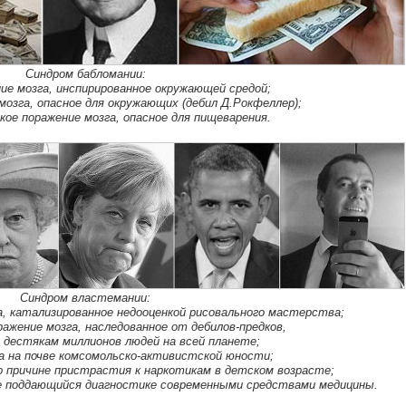
Синдром бабломании:
ние мозга, инспирированное окружающей средой;
мозга, опасное для окружающих (дебил Д.Рокфеллер);
кое поражение мозга, опасное для пищеварения.
Синдром властемании:
а, катализированное недооценкой рисовального мастерства;
ажение мозга, наследованное от дебилов-предков,
 дестякам миллионов людей на всей планете;
га на почве комсомольско-активистской юности;
о причине пристрастия к наркотикам в детском возрасте;
 не поддающийся диагностике современными средствами медицины.