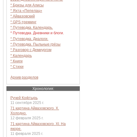
* Бризы для Алисы
* Яхта «Пепелац»
* Айвазовский
* GPS-треккинг
* Путеводка. Календарь.
* Путеводка. Дневники и блоги.
* Путеводка. Диалоги.
* Путеводка. Пыльные грёзы
* Разговор с Демиургом
* Календарь
* Книги
* Стихи
Архив разделов
Хронология:
Ручей Кофтырь
11 сентября 2025 г.
71 картина Айвазовского. X.
Холодно.
12 февраля 2025 г.
71 картина Айвазовского. XI. На
якоре.
11 февраля 2025 г.