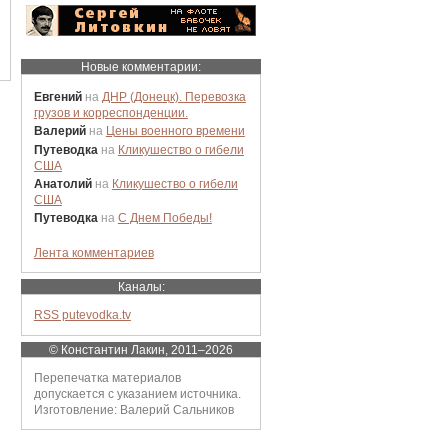
Новые комментарии:
Евгений
на
ДНР (Донецк). Перевозка
грузов и корреспонденции.
Валерий
на
Цены военного времени
Путеводка
на
Кликушество о гибели
США
Анатолий
на
Кликушество о гибели
США
Путеводка
на
С Днем Победы!
Лента комментариев
Каналы:
RSS putevodka.tv
© Константин Лакин, 2011–2026
Перепечатка материалов
допускается с указанием источника.
Изготовление: Валерий Сальников