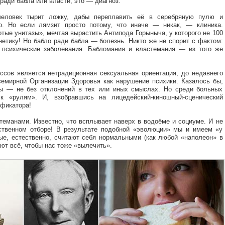
ради бабла или власти, это — диагноз.
человек тырит ложку, дабы переплавить её в серебряную пулю и
о. Но если лямзит просто потому, что иначе — никак, — клиника.
отые унитазы», мечтая вырастить Антипода Горыныча, у которого не 100
енетику! Но бабло ради бабла — болезнь. Никто же не спорит с фактом:
 психические заболевания. Бабломания и властемания — из того же
сов является нетрадиционная сексуальная ориентация, до недавнего
емирной Организации Здоровья как нарушение психики. Казалось бы,
мы — не без отклонений в тех или иных смыслах. Но среди больных
к «рулям». И, взобравшись на лицедейский-киношный-сценический
ификатора!
теманами. Известно, что всплывает наверх в водоёме и социуме. И не
ественном отборе! В результате подобной «эволюции» мы и имеем «у
ые, естественно, считают себя нормальными (как любой «наполеон» в
ают всё, чтобы нас тоже «вылечить».