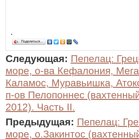
.
Поделиться…
Следующая:
Пепелац: Грец
море, о-ва Кефалония, Мега
Каламос, Муравьишка, Атоко
п-ов Пелопоннес (вахтенный
2012). Часть II.
Предыдущая:
Пепелац: Гре
море, о.Закинтос (вахтенны