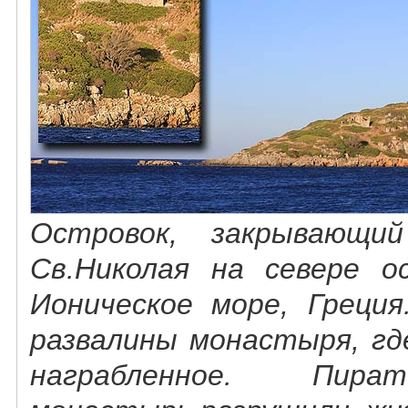
Островок, закрывающи
Св.Николая на севере о
Ионическое море, Греци
развалины монастыря, гд
награбленное. Пира