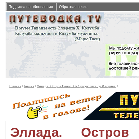
Подписка на обновления
Обратная связь
Главная
/
Греция
/
Эллада. Остров Сирос. От Эрмуполиса до Фабрики.
/
Эллада. Остров