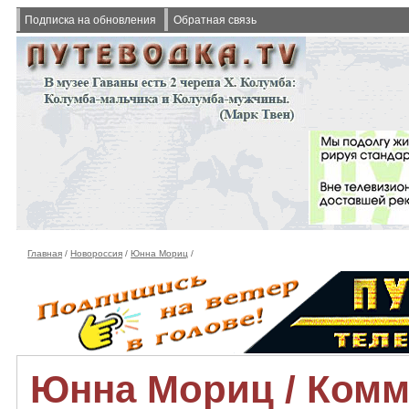
Подписка на обновления
Обратная связь
Главная
/
Новороссия
/
Юнна Мориц
/
Юнна Мориц / Комм