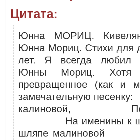
Цитата:
Юнна МОРИЦ. Кивелянк
Юнна Мориц. Стихи для д
лет. Я всегда любил 
Юнны Мориц. Хотя
превращенное (как и м
замечательную песе
калиновой, По ро
На именины к
шляпе малиново